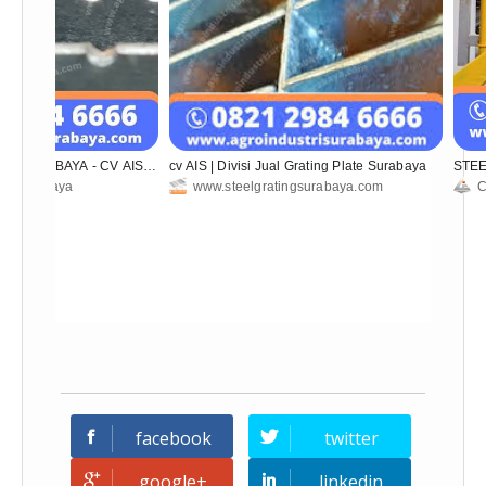
S SURABAYA - CV AIS |
cv AIS | Divisi Jual Grating Plate Surabaya
STEE
al PB, Wool Insulasi,
Steel
tri Surabaya
www.steelgratingsurabaya.com
C
 Industri
Anode
facebook
twitter
google+
linkedin