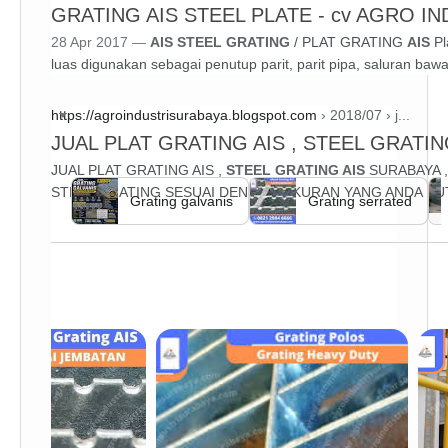
GRATING AIS STEEL PLATE - cv AGRO IND
28 Apr 2017 —
AIS STEEL GRATING
/ PLAT GRATING
AIS
Pl
luas digunakan sebagai penutup parit, parit pipa, saluran bawah
https://agroindustrisurabaya.blogspot.com
› 2018/07 › j...
JUAL PLAT GRATING AIS , STEEL GRATING 
JUAL PLAT GRATING AIS ,
STEEL GRATING AIS
SURABAYA ,
STEEL GRATING SESUAI DENGAN UKURAN YANG ANDA BU
Grating galvanis
Grating serrated