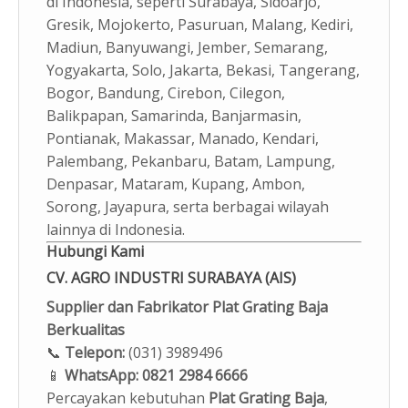
di Indonesia, seperti Surabaya, Sidoarjo,
Gresik, Mojokerto, Pasuruan, Malang, Kediri,
Madiun, Banyuwangi, Jember, Semarang,
Yogyakarta, Solo, Jakarta, Bekasi, Tangerang,
Bogor, Bandung, Cirebon, Cilegon,
Balikpapan, Samarinda, Banjarmasin,
Pontianak, Makassar, Manado, Kendari,
Palembang, Pekanbaru, Batam, Lampung,
Denpasar, Mataram, Kupang, Ambon,
Sorong, Jayapura, serta berbagai wilayah
lainnya di Indonesia.
Hubungi Kami
CV. AGRO INDUSTRI SURABAYA (AIS)
Supplier dan Fabrikator Plat Grating Baja
Berkualitas
📞
Telepon:
(031) 3989496
📱
WhatsApp:
0821 2984 6666
Percayakan kebutuhan
Plat Grating Baja
,