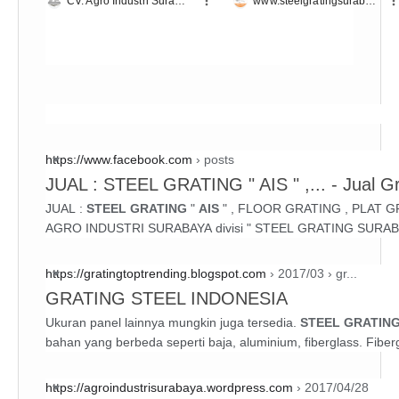
BAYA
ate Surabaya
CV. Agro Industri Surabaya
www.steelgratingsurabaya.com
https://www.facebook.com
› posts
JUAL : STEEL GRATING " AIS " ,... - Jual G
JUAL :
STEEL GRATING
"
AIS
" , FLOOR GRATING , PLAT G
AGRO INDUSTRI SURABAYA divisi " STEEL GRATING SURABAY
https://gratingtoptrending.blogspot.com
› 2017/03 › gr...
GRATING STEEL INDONESIA
Ukuran panel lainnya mungkin juga tersedia.
STEEL GRATING
bahan yang berbeda seperti baja, aluminium, fiberglass. Fibergl
https://agroindustrisurabaya.wordpress.com
› 2017/04/28