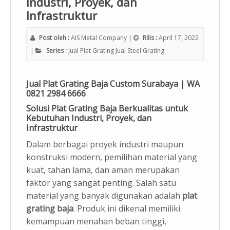
Industri, Proyek, dan
Infrastruktur
CV (AIS) Agro Industri Surabaya merupakan Supplier Besi
Profil di Surabaya. Cek Produk dan Katalog Jual Plat
Post oleh :
AIS Metal Company
|
Rilis :
April 17, 2022
Aluminium, Clamp Grating, Rockwool, Glasswool, Timah
|
Series :
Jual Plat Grating
Jual Steel Grating
Hitam, Grating dan Produk Industri Lainnya sekarang juga.
Dapatkan Penawaran Harga Terbaik & Produk Terlengkap.
Jual Plat Grating Baja Custom Surabaya | WA
Hubungi Kontak Kami : 0821-2984-6666 / (031) 3989-496
0821 2984 6666
Solusi Plat Grating Baja Berkualitas untuk
Kebutuhan Industri, Proyek, dan
Infrastruktur
Dalam berbagai proyek industri maupun
konstruksi modern, pemilihan material yang
kuat, tahan lama, dan aman merupakan
faktor yang sangat penting. Salah satu
material yang banyak digunakan adalah
plat
grating baja
. Produk ini dikenal memiliki
kemampuan menahan beban tinggi,