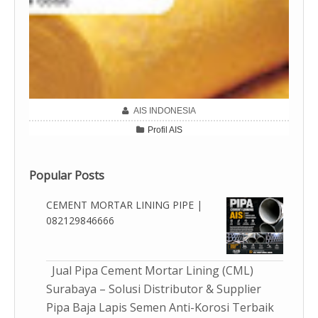
CV (AIS) Agro Industri Surabaya merupakan Supplier Besi
Profil di Surabaya. Cek Produk dan Katalog Jual Plat
Aluminium, Clamp Grating, Rockwool, Glasswool, Timah
Hitam, Grating dan Produk Industri Lainnya sekarang juga.
Dapatkan Penawaran Harga Terbaik & Produk Terlengkap.
AIS INDONESIA
Hubungi Kontak Kami : 0821-2984-6666 / (031) 3989-496
Profil AIS
Popular Posts
CEMENT MORTAR LINING PIPE |
082129846666
Jual Pipa Cement Mortar Lining (CML)
Surabaya – Solusi Distributor & Supplier
Pipa Baja Lapis Semen Anti-Korosi Terbaik